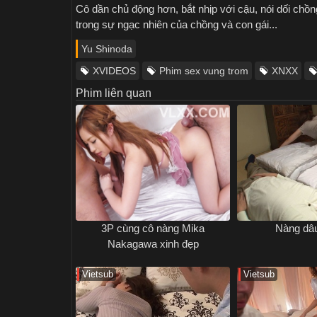
Cô dần chủ động hơn, bắt nhịp với cậu, nói dối chồn
trong sự ngạc nhiên của chồng và con gái...
Yu Shinoda
XVIDEOS
Phim sex vung trom
XNXX
Phim liên quan
3P cùng cô nàng Mika
Nàng dâu
Nakagawa xinh đẹp
Vietsub
Vietsub