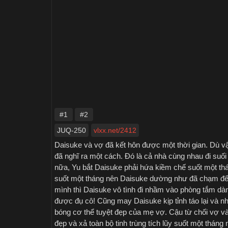
#1
#2
JUQ-250
vlxx.net/2412
Daisuke và vợ đã kết hôn được một thời gian. Dù 
đã nghĩ ra một cách. Đó là cả nhà cùng nhau đi suố
nữa, Yu bắt Daisuke phải hứa kiềm chế suốt một thá
suốt một tháng nên Daisuke dường như đã chạm đến
mình thì Daisuke vô tình đi nhầm vào phòng tắm dàn
được đụ cô! Cũng may Daisuke kịp tỉnh táo lại và nh
bóng cơ thể tuyệt đẹp của mẹ vợ. Cậu từ chối vợ v
đẹp và xả toàn bộ tinh trùng tích lũy suốt một thán