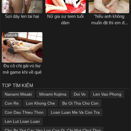
Sợi dây len tai hại
Nữ gia sư teen tuổi
"Nếu anh không
dâm
muốn địt thì em để
bố địt..."
Vietsub
Đụ cô chị gái vú bự
mê game khi về quê
TOP TÌM KIẾM
Nanami Misaki
Minami Kojima
Doi Vo
Len Vao Phong
Con Re
Lon Khong Che
Bo Oi Tha Cho Con
Con Dau Thieu Thon
Loan Luan Me Va Con Tra
Len Lut Loan Luan
Cho Bo Dut Cac Vao Lon Con Di, Chi Mot Chut Thoi