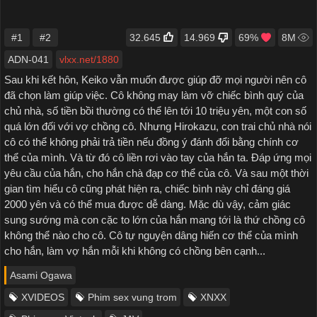
#1
#2
32.645
14.969
69%
8M
ADN-041
vlxx.net/1880
Sau khi kết hôn, Keiko vẫn muốn được giúp đỡ mọi người nên cô
đã chọn làm giúp việc. Cô không may làm vỡ chiếc bình quý của
chủ nhà, số tiền bồi thường có thể lên tới 10 triệu yên, một con số
quá lớn đối với vợ chồng cô. Nhưng Hirokazu, con trai chủ nhà nói
cô có thể không phải trả tiền nếu đồng ý đánh đổi bằng chính cơ
thể của mình. Và từ đó cô liền rơi vào tay của hắn ta. Đáp ứng mọi
yêu cầu của hắn, cho hắn chà đạp cơ thể của cô. Và sau một thời
gian tìm hiểu cô cũng phát hiện ra, chiếc bình này chỉ đáng giá
2000 yên và có thể mua được dễ dàng. Mặc dù vậy, cảm giác
sung sướng mà con cặc to lớn của hắn mang tới là thứ chồng cô
không thể nào cho cô. Cô tự nguyện dâng hiến cơ thể của mình
cho hắn, làm vợ hắn mỗi khi không có chồng bên cạnh...
Asami Ogawa
XVIDEOS
Phim sex vung trom
XNXX